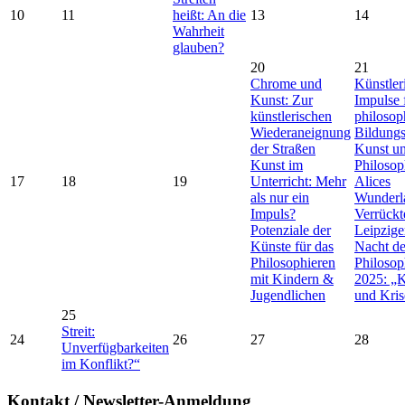
10
11
heißt: An die
13
14
Wahrheit
glauben?
20
21
Chrome und
Künstler
Kunst: Zur
Impulse 
künstlerischen
philosop
Wiederaneignung
Bildungs
der Straßen
Kunst u
Kunst im
Philosop
17
18
19
Unterricht: Mehr
Alices
als nur ein
Wunderl
Impuls?
Verrückt
Potenziale der
Leipzige
Künste für das
Nacht de
Philosophieren
Philosop
mit Kindern &
2025: „
Jugendlichen
und Kris
25
Streit:
24
26
27
28
Unverfügbarkeiten
im Konflikt?“
Kontakt / Newsletter-Anmeldung