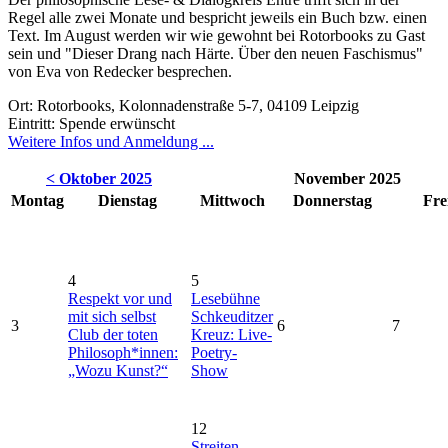
Regel alle zwei Monate und bespricht jeweils ein Buch bzw. einen
Text. Im August werden wir wie gewohnt bei Rotorbooks zu Gast
sein und "
Dieser Drang nach Härte. Über den neuen Faschismus
"
von Eva von Redecker besprechen.
Ort: Rotorbooks, Kolonnadenstraße 5-7, 04109 Leipzig
Eintritt: Spende erwünscht
Weitere Infos und Anmeldung ...
< Oktober 2025
November 2025
Montag
Dienstag
Mittwoch
Donnerstag
Fre
4
5
Respekt vor und
Lesebühne
mit sich selbst
Schkeuditzer
3
6
7
Club der toten
Kreuz: Live-
Philosoph*innen:
Poetry-
„Wozu Kunst?“
Show
12
Streiten