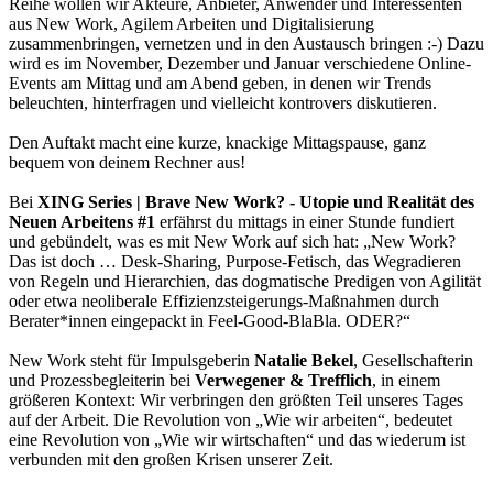
Reihe wollen wir Akteure, Anbieter, Anwender und Interessenten
aus New Work, Agilem Arbeiten und Digitalisierung
zusammenbringen, vernetzen und in den Austausch bringen :-) Dazu
wird es im November, Dezember und Januar verschiedene Online-
Events am Mittag und am Abend geben, in denen wir Trends
beleuchten, hinterfragen und vielleicht kontrovers diskutieren.
Den Auftakt macht eine kurze, knackige Mittagspause, ganz
bequem von deinem Rechner aus!
Bei
XING Series | Brave New Work? - Utopie und Realität des
Neuen Arbeitens #1
erfährst du mittags in einer Stunde fundiert
und gebündelt, was es mit New Work auf sich hat: „New Work?
Das ist doch … Desk-Sharing, Purpose-Fetisch, das Wegradieren
von Regeln und Hierarchien, das dogmatische Predigen von Agilität
oder etwa neoliberale Effizienzsteigerungs-Maßnahmen durch
Berater*innen eingepackt in Feel-Good-BlaBla. ODER?“
New Work steht für Impulsgeberin
Natalie Bekel
, Gesellschafterin
und Prozessbegleiterin bei
Verwegener & Trefflich
, in einem
größeren Kontext: Wir verbringen den größten Teil unseres Tages
auf der Arbeit. Die Revolution von „Wie wir arbeiten“, bedeutet
eine Revolution von „Wie wir wirtschaften“ und das wiederum ist
verbunden mit den großen Krisen unserer Zeit.