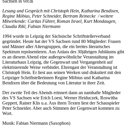
Sachsen in ver.di
Lesung und Gespräch mit Christoph Hein, Katharina Bendixen,
Regine Möbius, Peter Schneider, Bertram Reinecke / weitere
Mitwirkende: Caritas Führer, Roman Israel, Kurt Mondaugen,
Claudia Rikl, Fabian Niermann
1994 wurde in Leipzig der Sächsische Schriftstellerverband
gegründet. Heute hat der VS Sachsen rund 80 Mitglieder: Frauen
und Männer aller Altersgruppen, die ein breites literarisches
Spektrum repräsentieren. Aus Anlass des 30jährigen Jubiläums gibt
es an diesem Abend eine außergewöhnliche Veranstaltung im
Literaturhaus Leipzig, die Gegenwart und Vergangenheit auf
elektrisierende Weise verbindet. Ehrengast der Veranstaltung ist
Christoph Hein. Er liest aus seinen Werken und diskutiert mit den
Leipziger Schriftstellerinnen Regine Möbius und Katharina
Bendixen über die Bedeutung von Literatur in ihrer Zeit.
Der zweite Teil des Abends erinnert dann an namhafte Mitglieder
des VS Sachsen wie Erich Loest, Werner Heiduczek, Roswitha
Geppert, Rainer Klis u.a. Aus ihren Texten liest der Schauspieler
Peter Schneider. Aber auch Stimmen der Gegenwart kommen zu
Wort.
Musik: Fabian Niermann (Saxophon)