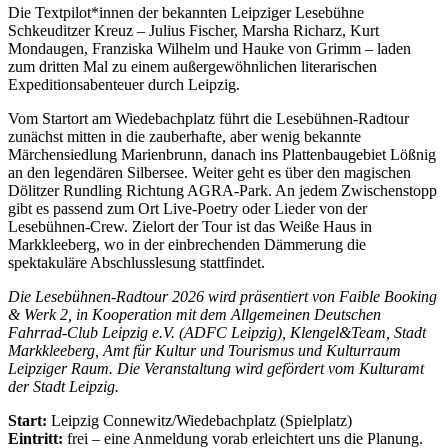
Die Textpilot*innen der bekannten Leipziger Lesebühne
Schkeuditzer Kreuz – Julius Fischer, Marsha Richarz, Kurt
Mondaugen, Franziska Wilhelm und Hauke von Grimm – laden
zum dritten Mal zu einem außergewöhnlichen literarischen
Expeditionsabenteuer durch Leipzig.
Vom Startort am Wiedebachplatz führt die Lesebühnen-Radtour
zunächst mitten in die zauberhafte, aber wenig bekannte
Märchensiedlung Marienbrunn, danach ins Plattenbaugebiet Lößnig
an den legendären Silbersee. Weiter geht es über den magischen
Dölitzer Rundling Richtung AGRA-Park. An jedem Zwischenstopp
gibt es passend zum Ort Live-Poetry oder Lieder von der
Lesebühnen-Crew. Zielort der Tour ist das Weiße Haus in
Markkleeberg, wo in der einbrechenden Dämmerung die
spektakuläre Abschlusslesung stattfindet.
Die Lesebühnen-Radtour 2026 wird präsentiert von Faible Booking
& Werk 2, in Kooperation mit dem Allgemeinen Deutschen
Fahrrad-Club Leipzig e.V. (ADFC Leipzig), Klengel&Team, Stadt
Markkleeberg, Amt für Kultur und Tourismus und Kulturraum
Leipziger Raum. Die Veranstaltung wird gefördert vom Kulturamt
der Stadt Leipzig.
Start:
Leipzig Connewitz/Wiedebachplatz (Spielplatz)
Eintritt:
frei – eine Anmeldung vorab erleichtert uns die Planung.