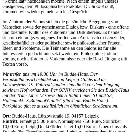
"Normalität" nachdenken möchte. Nach einem Impuls unseres
Gastgebers, dem Philosophischen Praktiker Dr. Jirko Krauß,
kommen wir wieder gemeinsam ins Gespräch!
Im Zentrum der Salons stehen die persönliche Begegnung von
Menschen sowie der gemeinsame Dialog bzw. Diskurs - eine offene
und tolerante Kultur des Zuhörens und Diskutierens. Es handelt
sich um ein ungezwungenes Treffen zum Austausch existenzieller,
gesellschaftlicher oder politischer sowie philosophischer Fragen,
Ideen und Probleme. Die Teilnahme an den Salons ist für alle
Interessierten gedacht und setzt weder ein Philosophiestudium
voraus, noch erfordert es Vorkenntnisse oder die Beschäftigung mit
Texten vorab.
Wir treffen uns um 19:30 Uhr im Budde-Haus. Der
Veranstaltungsort befindet sich in Leipzig-Gohlis auf der
Lützowstraße 19. Fahrradständer sind direkt vor dem Eingang
sowie im Hof vorhanden. Per ÖPNV erreichen Sie das Budde-Haus
mit der Tram-Linie 12 sowie den S-Bahn-Linien S1 und S3,
Haltepunkt "S-Bahnhof Gohlis" (direkt am Budde-Haus).
Parkplätze gibt es ausschließlich im öffentlichen Straßenraum.
Ort:
Budde-Haus, Lützowstraße 19, 04157 Leipzig
Eintritt:
ermäßigt 5,00 Euro, Normalpreis 7,50 Euro, Soliticket
10,00 Euro, LeipigDenktFörderTicket 15,00 Euro - Überschuss als
Spende fürs Transformatorenwerk Leipzig, insbesondere für unser