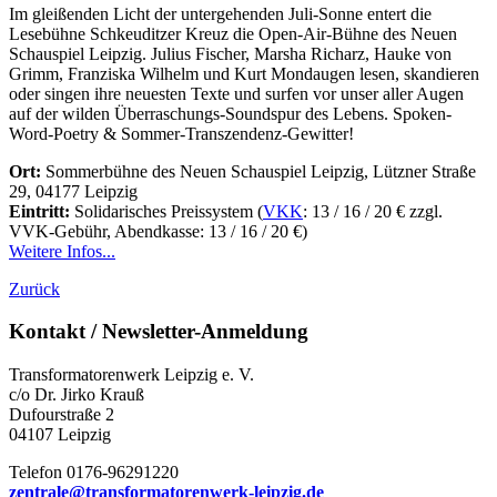
Im gleißenden Licht der untergehenden Juli-Sonne entert die
Lesebühne Schkeuditzer Kreuz die Open-Air-Bühne des Neuen
Schauspiel Leipzig. Julius Fischer, Marsha Richarz, Hauke von
Grimm, Franziska Wilhelm und Kurt Mondaugen lesen, skandieren
oder singen ihre neuesten Texte und surfen vor unser aller Augen
auf der wilden Überraschungs-Soundspur des Lebens. Spoken-
Word-Poetry & Sommer-Transzendenz-Gewitter!
Ort:
Sommerbühne des Neuen Schauspiel Leipzig, Lützner Straße
29, 04177 Leipzig
Eintritt:
Solidarisches Preissystem (
VKK
: 13 / 16 / 20 € zzgl.
VVK-Gebühr, Abendkasse: 13 / 16 / 20 €)
Weitere Infos...
Zurück
Kontakt / Newsletter-Anmeldung
Transformatorenwerk Leipzig e. V.
c/o Dr. Jirko Krauß
Dufourstraße 2
04107 Leipzig
Telefon 0176-96291220
zentrale@transformatorenwerk-leipzig.de