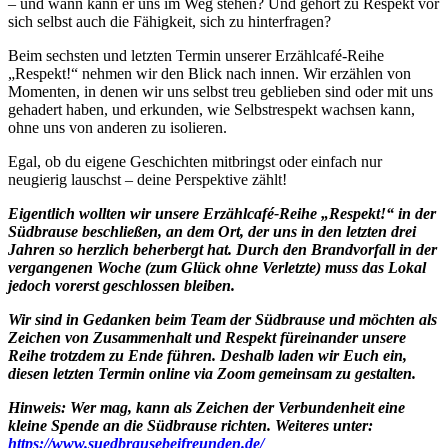
– und wann kann er uns im Weg stehen? Und gehört zu Respekt vor
sich selbst auch die Fähigkeit, sich zu hinterfragen?
Beim sechsten und letzten Termin unserer Erzählcafé-Reihe
„Respekt!“ nehmen wir den Blick nach innen. Wir erzählen von
Momenten, in denen wir uns selbst treu geblieben sind oder mit uns
gehadert haben, und erkunden, wie Selbstrespekt wachsen kann,
ohne uns von anderen zu isolieren.
Egal, ob du eigene Geschichten mitbringst oder einfach nur
neugierig lauschst – deine Perspektive zählt!
Eigentlich wollten wir unsere Erzählcafé-Reihe „Respekt!“ in der
Südbrause beschließen, an dem Ort, der uns in den letzten drei
Jahren so herzlich beherbergt hat. Durch den Brandvorfall in der
vergangenen Woche (zum Glück ohne Verletzte) muss das Lokal
jedoch vorerst geschlossen bleiben.
Wir sind in Gedanken beim Team der Südbrause und möchten als
Zeichen von Zusammenhalt und Respekt füreinander unsere
Reihe trotzdem zu Ende führen. Deshalb laden wir Euch ein,
diesen letzten Termin online via Zoom gemeinsam zu gestalten.
Hinweis: Wer mag, kann als Zeichen der Verbundenheit eine
kleine Spende an die Südbrause richten. Weiteres unter:
https://www.suedbrausebeifreunden.de/