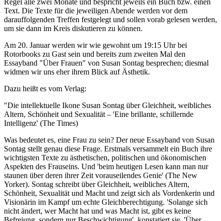
Regel alle zwei Monate und bespricht jeweils ein Buch bzw. einen
Text. Die Texte für die jeweiligen Abende werden vor dem
darauffolgenden Treffen festgelegt und sollen vorab gelesen werden,
um sie dann im Kreis diskutieren zu können.
Am 20. Januar werden wir wie gewohnt um 19:15 Uhr bei
Rotorbooks zu Gast sein und bereits zum zweiten Mal den
Essayband "Über Frauen" von Susan Sontag besprechen; diesmal
widmen wir uns eher ihrem Blick auf Ästhetik.
Dazu heißt es vom Verlag:
"Die intellektuelle Ikone Susan Sontag über Gleichheit, weibliches
Altern, Schönheit und Sexualität – 'Eine brillante, schillernde
Intelligenz' (The Times)
Was bedeutet es, eine Frau zu sein? Der neue Essayband von Susan
Sontag stellt genau diese Frage. Erstmals versammelt ein Buch ihre
wichtigsten Texte zu ästhetischen, politischen und ökonomischen
Aspekten des Frauseins. Und 'beim heutigen Lesen kann man nur
staunen über deren ihrer Zeit vorauseilendes Genie' (The New
Yorker). Sontag schreibt über Gleichheit, weibliches Altern,
Schönheit, Sexualität und Macht und zeigt sich als Vordenkerin und
Visionärin im Kampf um echte Gleichberechtigung. 'Solange sich
nicht ändert, wer Macht hat und was Macht ist, gibt es keine
Befreiung, sondern nur Beschwichtigung', konstatiert sie. 'Über